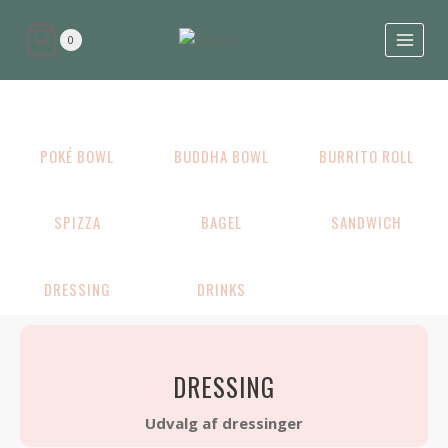
0
POKÉ BOWL
BUDDHA BOWL
BURRITO ROLL
SPIZZA
BAGEL
SANDWICH
DRESSING
DRINKS
DRESSING
Udvalg af dressinger