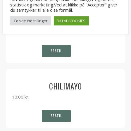
statistik og marketing.Ved at klikke på "Accepter" giver
du samtykker til alle dise formål.
RØDBEDE VINAIGRETTE
Cookie indstillinger
TILLAD COOKIES
10.00
kr.
BESTIL
CHILIMAYO
10.00
kr.
BESTIL