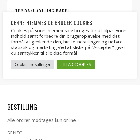
TERIYAKI KYLLING BAGEL
75.00
kr.
DENNE HJEMMESIDE BRUGER COOKIES
Cookies på vores hjemmeside bruges for at tilpas vores
indhold samt forbedre din brugeroplevelse med det
formål at genkende den, huske indstillinger og udføre
statistik og marketing.Ved at klikke på "Accepter" giver
du samtykker til alle dise formål.
TUNMOUSSE BAGEL
75.00
kr.
Cookie indstillinger
TILLAD COOKIES
BESTILLING
Alle ordrer modtages kun online
SENZO