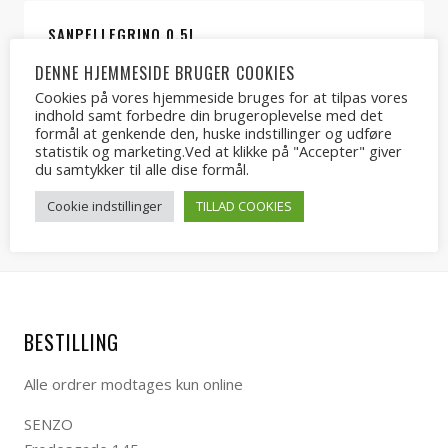
SANPELLEGRINO 0.5L
20.00
kr.
DENNE HJEMMESIDE BRUGER COOKIES
Cookies på vores hjemmeside bruges for at tilpas vores
indhold samt forbedre din brugeroplevelse med det
formål at genkende den, huske indstillinger og udføre
statistik og marketing.Ved at klikke på "Accepter" giver
du samtykker til alle dise formål.
VAND 0.5L
15.00
kr.
Cookie indstillinger
TILLAD COOKIES
BESTILLING
Alle ordrer modtages kun online
SENZO