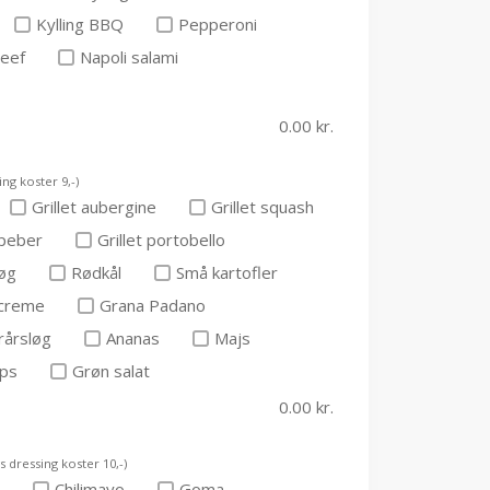
Kylling BBQ
Pepperoni
eef
Napoli salami
0.00
kr.
ng koster 9,-)
Grillet aubergine
Grillet squash
peber
Grillet portobello
øg
Rødkål
Små kartofler
 creme
Grana Padano
rårsløg
Ananas
Majs
ips
Grøn salat
0.00
kr.
s dressing koster 10,-)
r
Chilimayo
Goma