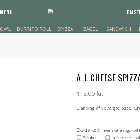
MENU
OM SE
BOWL
BURRITO ROLL
SPIZZA
BAGEL
SANDWICH
ALL CHEESE SPIZZ
115.00
kr.
Blanding af udvalgte oste, Gr
Ekstra kød
(hver ekstra slags kød 
Skinke
Lufttørret sk