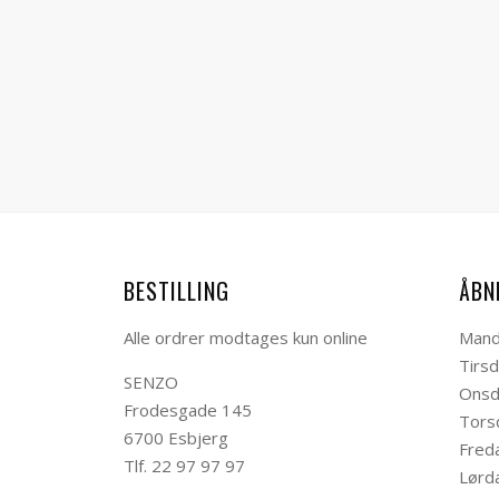
BESTILLING
ÅBN
Alle ordrer modtages kun online
Mand
Tirs
SENZO
Onsd
Frodesgade 145
Tors
6700 Esbjerg
Fred
Tlf. 22 97 97 97
Lørd