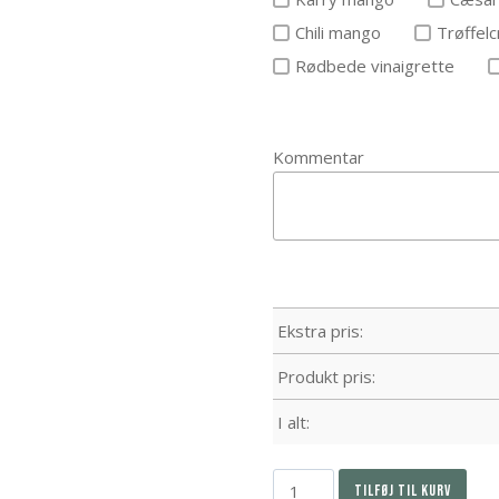
Chili mango
Trøffel
Rødbede vinaigrette
Kommentar
Ekstra pris:
Produkt pris:
I alt:
TILFØJ TIL KURV