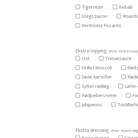
Tigerrejer
Kebab
Stegt bacon
Roastb
Ventricina Piccante
Ekstra topping
(hver ekstra toppi
Ost
Tomatsauce
Grillet broccoli
Rød 
Søde kartofler
Rødl
Syltet rødløg
Latte
Rødpebercreme
Fo
Jalapenos
Tortillach
Ekstra dressing
(hver ekstra slag
Karry mango
Cæsa