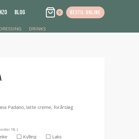
NZO
BLOG
BESTIL ONLINE
0
DRESSING
DRINKS
A
ana Padano, latte creme, forårsløg
koster 18,-)
inke
Kylling
Laks