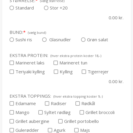
STØRRELSE:
*
(vælg størrelse)
Standard
Stor +20
0.00
kr.
BUND:
*
(vælg bund)
Sushi ris
Glasnudler
Grøn salat
EKSTRA PROTEIN:
(hver ekstra protein koster 18,-)
Marineret laks
Marineret tun
Teriyaki kylling
Kylling
Tigerrejer
0.00
kr.
EKSTRA TOPPINGS:
(hver ekstra topping koster 9,-)
Edamame
Radiser
Rødkål
Mango
Syltet rødløg
Grillet broccoli
Grillet aubergine
Grillet portobello
Gulerødder
Agurk
Majs