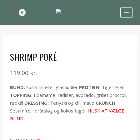
0
SHRIMP POKÉ
119.00
kr.
BUND:
Sushi ris eller glasnudler
PROTEIN:
Tigerrejer
TOPPING:
Edamame, radiser, avocado, grillet broccoli,
rødkål
DRESSING:
Teriyski og chilimayo
CRUNCH:
Sesamfrø, forårsløg og kokosflager
HUSK AT VÆLGE
BUND